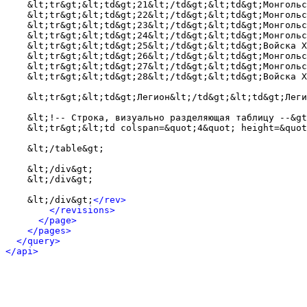
    &lt;tr&gt;&lt;td&gt;21&lt;/td&gt;&lt;td&gt;Монгольс
    &lt;tr&gt;&lt;td&gt;22&lt;/td&gt;&lt;td&gt;Монгольс
    &lt;tr&gt;&lt;td&gt;23&lt;/td&gt;&lt;td&gt;Монгольс
    &lt;tr&gt;&lt;td&gt;24&lt;/td&gt;&lt;td&gt;Монгольс
    &lt;tr&gt;&lt;td&gt;25&lt;/td&gt;&lt;td&gt;Войска Х
    &lt;tr&gt;&lt;td&gt;26&lt;/td&gt;&lt;td&gt;Монгольс
    &lt;tr&gt;&lt;td&gt;27&lt;/td&gt;&lt;td&gt;Монгольс
    &lt;tr&gt;&lt;td&gt;28&lt;/td&gt;&lt;td&gt;Войска Х
    &lt;tr&gt;&lt;td&gt;Легион&lt;/td&gt;&lt;td&gt;Леги
    &lt;!-- Строка, визуально разделяющая таблицу --&gt
    &lt;tr&gt;&lt;td colspan=&quot;4&quot; height=&quot
    &lt;/table&gt;

    &lt;/div&gt;

    &lt;/div&gt;

    &lt;/div&gt;
</rev>
</revisions>
</page>
</pages>
</query>
</api>