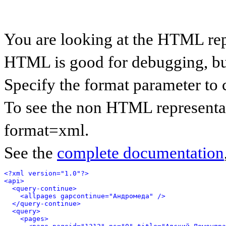
You are looking at the HTML rep
HTML is good for debugging, but 
Specify the format parameter to 
To see the non HTML representat
format=xml.
See the
complete documentation
<?xml version="1.0"?>
<api>
<query-continue>
<allpages gapcontinue="Андромеда" />
</query-continue>
<query>
<pages>