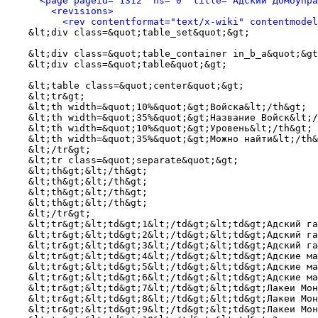
<page pageid="1312" ns="0" title="Адский Домоупра
<revisions>
<rev contentformat="text/x-wiki" contentmode
    &lt;div class=&quot;table_set&quot;&gt;

    &lt;div class=&quot;table_container in_b_a&quot;&gt
    &lt;div class=&quot;table&quot;&gt;

    &lt;table class=&quot;center&quot;&gt;

    &lt;tr&gt;

    &lt;th width=&quot;10%&quot;&gt;Войска&lt;/th&gt;

    &lt;th width=&quot;35%&quot;&gt;Название Войск&lt;/
    &lt;th width=&quot;10%&quot;&gt;Уровень&lt;/th&gt;

    &lt;th width=&quot;35%&quot;&gt;Можно найти&lt;/th&
    &lt;/tr&gt;

    &lt;tr class=&quot;separate&quot;&gt;

    &lt;th&gt;&lt;/th&gt;

    &lt;th&gt;&lt;/th&gt;

    &lt;th&gt;&lt;/th&gt;

    &lt;th&gt;&lt;/th&gt;

    &lt;/tr&gt;

    &lt;tr&gt;&lt;td&gt;1&lt;/td&gt;&lt;td&gt;Адский га
    &lt;tr&gt;&lt;td&gt;2&lt;/td&gt;&lt;td&gt;Адский га
    &lt;tr&gt;&lt;td&gt;3&lt;/td&gt;&lt;td&gt;Адский га
    &lt;tr&gt;&lt;td&gt;4&lt;/td&gt;&lt;td&gt;Адские ма
    &lt;tr&gt;&lt;td&gt;5&lt;/td&gt;&lt;td&gt;Адские ма
    &lt;tr&gt;&lt;td&gt;6&lt;/td&gt;&lt;td&gt;Адские ма
    &lt;tr&gt;&lt;td&gt;7&lt;/td&gt;&lt;td&gt;Лакеи Мон
    &lt;tr&gt;&lt;td&gt;8&lt;/td&gt;&lt;td&gt;Лакеи Мон
    &lt;tr&gt;&lt;td&gt;9&lt;/td&gt;&lt;td&gt;Лакеи Мон