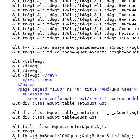
    &lt;tr&gt;&lt;td&gt;10&lt;/td&gt;&lt;td&gt;Элитные 
    &lt;tr&gt;&lt;td&gt;11&lt;/td&gt;&lt;td&gt;Элитные 
    &lt;tr&gt;&lt;td&gt;12&lt;/td&gt;&lt;td&gt;Элитные 
    &lt;tr&gt;&lt;td&gt;13&lt;/td&gt;&lt;td&gt;Элитные 
    &lt;tr&gt;&lt;td&gt;14&lt;/td&gt;&lt;td&gt;Элитные 
    &lt;tr&gt;&lt;td&gt;15&lt;/td&gt;&lt;td&gt;Элитные 
    &lt;tr&gt;&lt;td&gt;16&lt;/td&gt;&lt;td&gt;Левые те
    &lt;tr&gt;&lt;td&gt;17&lt;/td&gt;&lt;td&gt;Правые т
    &lt;tr&gt;&lt;td&gt;18&lt;/td&gt;&lt;td&gt;Тень Мон
    &lt;!-- Строка, визуально разделяющая таблицу --&gt
    &lt;tr&gt;&lt;td colspan=&quot;4&quot; height=&quot
    &lt;/table&gt;

    &lt;/div&gt;

    &lt;/div&gt;

    &lt;/div&gt;
</rev>
</revisions>
</page>
<page pageid="1160" ns="0" title="Амбиции Хана">
<revisions>
<rev contentformat="text/x-wiki" contentmode
    &lt;div class=&quot;table_set&quot;&gt;

    &lt;div class=&quot;table_container in_b_a&quot;&gt
    &lt;div class=&quot;table&quot;&gt;

    &lt;table class=&quot;center&quot;&gt;

    &lt;tr&gt;

    &lt;th width=&quot;10%&quot;&gt;Войска&lt;/th&gt;
