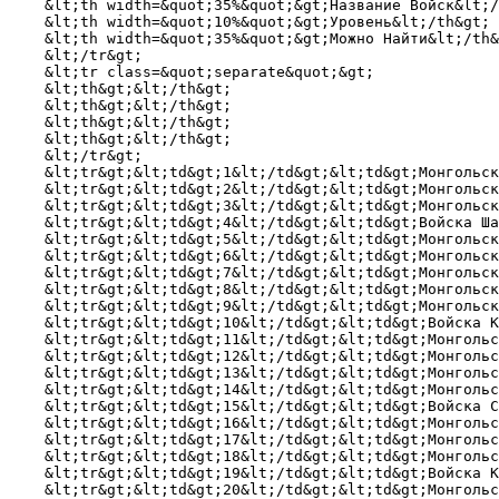
    &lt;th width=&quot;35%&quot;&gt;Название Войск&lt;/
    &lt;th width=&quot;10%&quot;&gt;Уровень&lt;/th&gt;

    &lt;th width=&quot;35%&quot;&gt;Можно Найти&lt;/th&
    &lt;/tr&gt;

    &lt;tr class=&quot;separate&quot;&gt;

    &lt;th&gt;&lt;/th&gt;

    &lt;th&gt;&lt;/th&gt;

    &lt;th&gt;&lt;/th&gt;

    &lt;th&gt;&lt;/th&gt;

    &lt;/tr&gt;

    &lt;tr&gt;&lt;td&gt;1&lt;/td&gt;&lt;td&gt;Монгольск
    &lt;tr&gt;&lt;td&gt;2&lt;/td&gt;&lt;td&gt;Монгольск
    &lt;tr&gt;&lt;td&gt;3&lt;/td&gt;&lt;td&gt;Монгольск
    &lt;tr&gt;&lt;td&gt;4&lt;/td&gt;&lt;td&gt;Войска Ша
    &lt;tr&gt;&lt;td&gt;5&lt;/td&gt;&lt;td&gt;Монгольск
    &lt;tr&gt;&lt;td&gt;6&lt;/td&gt;&lt;td&gt;Монгольск
    &lt;tr&gt;&lt;td&gt;7&lt;/td&gt;&lt;td&gt;Монгольск
    &lt;tr&gt;&lt;td&gt;8&lt;/td&gt;&lt;td&gt;Монгольск
    &lt;tr&gt;&lt;td&gt;9&lt;/td&gt;&lt;td&gt;Монгольск
    &lt;tr&gt;&lt;td&gt;10&lt;/td&gt;&lt;td&gt;Войска К
    &lt;tr&gt;&lt;td&gt;11&lt;/td&gt;&lt;td&gt;Монгольс
    &lt;tr&gt;&lt;td&gt;12&lt;/td&gt;&lt;td&gt;Монгольс
    &lt;tr&gt;&lt;td&gt;13&lt;/td&gt;&lt;td&gt;Монгольс
    &lt;tr&gt;&lt;td&gt;14&lt;/td&gt;&lt;td&gt;Монгольс
    &lt;tr&gt;&lt;td&gt;15&lt;/td&gt;&lt;td&gt;Войска С
    &lt;tr&gt;&lt;td&gt;16&lt;/td&gt;&lt;td&gt;Монгольс
    &lt;tr&gt;&lt;td&gt;17&lt;/td&gt;&lt;td&gt;Монгольс
    &lt;tr&gt;&lt;td&gt;18&lt;/td&gt;&lt;td&gt;Монгольс
    &lt;tr&gt;&lt;td&gt;19&lt;/td&gt;&lt;td&gt;Войска К
    &lt;tr&gt;&lt;td&gt;20&lt;/td&gt;&lt;td&gt;Монгольс